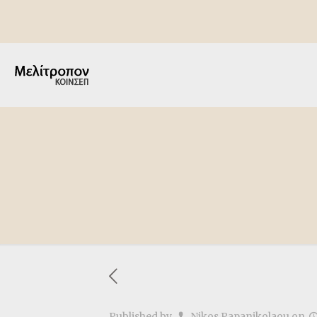
Published by
Nikos Papanikolaou
on