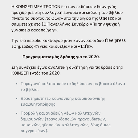
Η ΚΟΙΝΣΕΠ ΜΕΛΙΤΡΟΠΟΝ δια των εκδόσεων Κομνηνός
προχώρησε στη συλλογική εργασία και έκδοση του βιβλίου
«Μετά το σκοτάδι το φως» υπό την αιγίδα της Unesco και
συμμετείχε στο 1Ο Πανελλήνιο Συνέδριο «Για την ψυχική
γυναικεία κακοποίηση».
Την ίδια περίοδο κυκλοφόρησαν κανονικά οι δύο free press
εφημερίδες «Υγεία και ευεξία» και «Life».
Προγραμματισμός δράσης για το 2020.
Στη συνέχεια έγινε αναλυτική συζήτηση για τις δράσεις της
ΚΟΙΝΣΕΠ εντός του 2020.
Παραγωγή πολιτιστικών εκδηλώσεων με βασικό άξονα
το βιβλίο.
Δραστηριότητες κοινωνικής και οικολογικής
ευαισθητοποίησης.
Προβολή και ανάδειξη νέων καλλιτεχνών-
δημιουργών (τραγουδοποιών, τραγουδιστών,
μουσικών, ηθοποιών, καλλιτεχνών, ιδίως όμως
συγγραφέων).