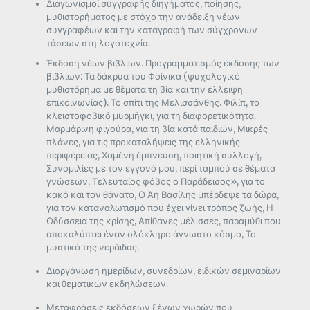
Διαγωνισμοί συγγραφής διηγήματος, ποίησης,
μυθιστορήματος με στόχο την ανάδειξη νέων
συγγραφέων και την καταγραφή των σύγχρονων
τάσεων στη λογοτεχνία.
Έκδοση νέων βιβλίων. Προγραμματισμός έκδοσης των
βιβλίων: Τα δάκρυα του Φοίνικα (ψυχολογικό
μυθιστόρημα με θέματα τη βία και την έλλειψη
επικοινωνίας). Το σπίτι της Μελισσάνθης. Φιλίπ, το
κλειστοφοβικό μυρμήγκι, για τη διαφορετικότητα.
Μαρμάρινη φιγούρα, για τη βία κατά παιδιών, Μικρές
πλάνες, για τις προκαταλήψεις της ελληνικής
περιφέρειας, Χαμένη έμπνευση, ποιητική συλλογή,
Συνομιλίες με τον εγγονό μου, περί ταμπού σε θέματα
γνώσεων, Τελευταίος φόβος ο Παράδεισος», για το
κακό και τον θάνατο, Ο Άη Βασίλης μπέρδεψε τα δώρα,
για τον καταναλωτισμό που έχει γίνει τρόπος ζωής, Η
Οδύσσεια της κρίσης, Απίθανες μέλισσες, παραμύθι που
αποκαλύπτει έναν ολόκληρο άγνωστο κόσμο, Το
μυστικό της νεράιδας.
Διοργάνωση ημερίδων, συνεδρίων, ειδικών σεμιναρίων
και θεματικών εκδηλώσεων.
Μεταφράσεις εκδόσεων ξένων χωρών που