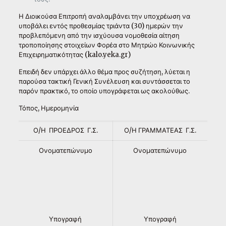
Η Διοικούσα Επιτροπή αναλαμβάνει την υποχρέωση να
υποβάλει εντός προθεσμίας τριάντα (30) ημερών την
προβλεπόμενη από την ισχύουσα νομοθεσία αίτηση
τροποποίησης στοιχείων Φορέα στο Μητρώο Κοινωνικής
Επιχειρηματικότητας (kalo.yeka.gr)
Επειδή δεν υπάρχει άλλο θέμα προς συζήτηση, λύεται η
παρούσα τακτική Γενική Συνέλευση και συντάσσεται το
παρόν πρακτικό, το οποίο υπογράφεται ως ακολούθως.
Τόπος, Ημερομηνία
Ο/Η ΠΡΟΕΔΡΟΣ Γ.Σ.
Ο/Η ΓΡΑΜΜΑΤΕΑΣ Γ.Σ.
Ονοματεπώνυμο
Ονοματεπώνυμο
Υπογραφή
Υπογραφή