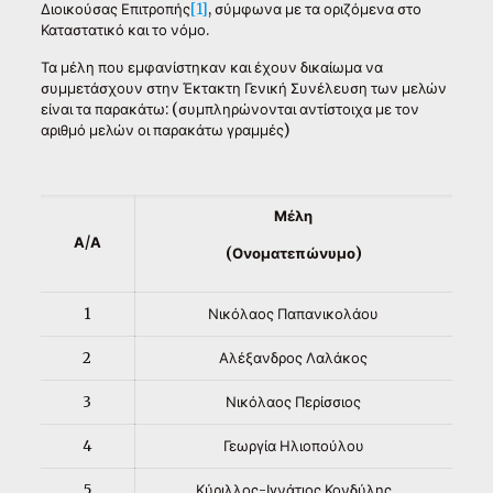
Διοικούσας Επιτροπής
[1]
, σύμφωνα με τα οριζόμενα στο
Καταστατικό και το νόμο.
Τα μέλη που εμφανίστηκαν και έχουν δικαίωμα να
συμμετάσχουν στην Έκτακτη Γενική Συνέλευση των μελών
είναι τα παρακάτω: (συμπληρώνονται αντίστοιχα με τον
αριθμό μελών οι παρακάτω γραμμές)
Μέλη
Α/Α
(Ονοματεπώνυμο)
1
Νικόλαος Παπανικολάου
2
Αλέξανδρος Λαλάκος
3
Νικόλαος Περίσσιος
4
Γεωργία Ηλιοπούλου
5
Κύριλλος-Ιγνάτιος Κονδύλης