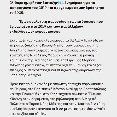
ο
2
Θέμα ημερήσιας διάταξης
[4]
: Ενημέρωση για τα
πεπραγμένα του 2019 και προγραμματισμός δράσης για
το 2020.
Έγινε αναλυτική παρουσίαση των εκδόσεων που
έγιναν μέσα στο 2019 και των παράλληλων
εκδηλώσεων-παρουσιάσεων.
Εκτυπώθηκαν και κυκλοφόρησαν τα βιβλία: «Το κλειδί για
τη μακροζωία», της Κλέας-Νίκης Τσαντσαρίδου και της
Αγγελικής Τσαντσαρίδου. «Καταστροφικές φλόγες του
έρωτα», της Νικολέτας Φαρμάκη. «Ρούνες, η μαγική
ερμηνεία», της Μαίρης Σταμίρη. της Βιργινίας Μάρκου
«Αγάπης ραγίσματα», «Επτάπολος» του Γιάννη Χαλδέζου,
«Φρίξος ο μπισκοτίτσος» και «Ευζωία παχύσαρκων» της
Καλλιόπης Μόσχου.
Πραγματοποιήθηκαν δε με απόλυτη επιτυχία παρουσιάσεις
σε Πειραιά, στο Πολιτιστικό Κέντρο Ανάληψης Δραπετσώνας
και την Πινακοθήκη, στο Καλλιτεχνικό σωματείο ΄Ελευσις-
Υδράνη στον Κεραμεικό, στη βιβλιοθήκη στο Αθλητικό
Πολιτιστικό Πάρκο Νέας Μάκρης και στην Καστοριά. Ακόμη,
κυκλοφόρησαν κανονικά οι free press εφημερίδες «Υγεία
και ευεξία» και «Life».