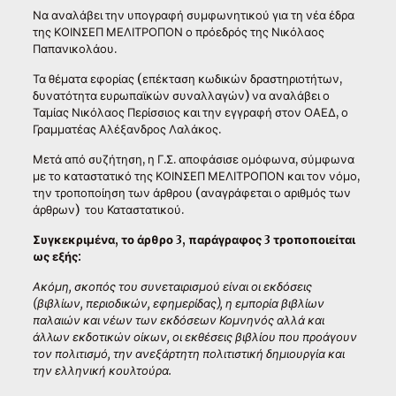
Να αναλάβει την υπογραφή συμφωνητικού για τη νέα έδρα
της ΚΟΙΝΣΕΠ ΜΕΛΙΤΡΟΠΟΝ ο πρόεδρός της Νικόλαος
Παπανικολάου.
Τα θέματα εφορίας (επέκταση κωδικών δραστηριοτήτων,
δυνατότητα ευρωπαϊκών συναλλαγών) να αναλάβει ο
Ταμίας Νικόλαος Περίσσιος και την εγγραφή στον ΟΑΕΔ, ο
Γραμματέας Αλέξανδρος Λαλάκος.
Μετά από συζήτηση, η Γ.Σ. αποφάσισε ομόφωνα, σύμφωνα
με το καταστατικό της ΚΟΙΝΣΕΠ ΜΕΛΙΤΡΟΠΟΝ και τον νόμο,
την τροποποίηση των άρθρου (αναγράφεται ο αριθμός των
άρθρων) του Καταστατικού.
Συγκεκριμένα, το άρθρο 3, παράγραφος 3 τροποποιείται
ως εξής:
Ακόμη, σκοπός του συνεταιρισμού είναι οι εκδόσεις
(βιβλίων, περιοδικών, εφημερίδας), η εμπορία βιβλίων
παλαιών και νέων των εκδόσεων Κομνηνός αλλά και
άλλων εκδοτικών οίκων, οι εκθέσεις βιβλίου που προάγουν
τον πολιτισμό, την ανεξάρτητη πολιτιστική δημιουργία και
την ελληνική κουλτούρα.