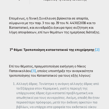
Επομένως, η Γενική Συνέλευση βρίσκεται σε απαρτία,
σύμφωνα με την παρ. 3 του αρ. 19 του Ν. 4430/2016 και το
Kαταστατικό, και συνεδριάζει έγκυρα προς συζήτηση και
λήψη αποφάσεων, επί των θεμάτων της ημερήσιας διάταξης.
ο
1
θέμα: Τροποποίηση καταστατικού της επιχείρησης
[2]
Επί του θέματος, πραγματοποίησε εισήγηση ο Νίκος
Παπανικολάου
[3]
, οποίος υποστήριξε την αναγκαιότητα
τροποποίησης του Καταστατικού για τους εξής λόγους:
Αλλαγή έδρας. Τονίστηκε η ανάγκη αλλαγής έδρας από
τα Εξάρχεια στον Κεραμεικό, γιατί η περιοχή της
υπάρχουσας έδρας έχει καταστεί προβληματική και
απωθητικοί για τους συνεργάτες. Ακόμη, επειδή θα ήταν
περισσότερο πρόσφορο, μετά την έκδοση αρκετών πια
βιβλίων, να υπάρχει στα γραφεία του εκδοτικού οίκου