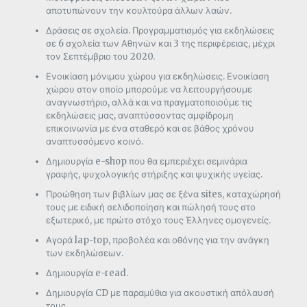
αποτυπώνουν την κουλτούρα άλλων λαών.
Δράσεις σε σχολεία. Προγραμματισμός για εκδηλώσεις
σε 6 σχολεία των Αθηνών και 3 της περιφέρειας, μέχρι
τον Σεπτέμβριο του 2020.
Ενοικίαση μόνιμου χώρου για εκδηλώσεις. Ενοικίαση
χώρου στον οποίο μπορούμε να λειτουργήσουμε
αναγνωστήριο, αλλά και να πραγματοποιούμε τις
εκδηλώσεις μας, αναπτύσσοντας αμφίδρομη
επικοινωνία με ένα σταθερό και σε βάθος χρόνου
αναπτυσσόμενο κοινό.
Δημιουργία e-shop που θα εμπεριέχει σεμινάρια
γραφής, ψυχολογικής στήριξης και ψυχικής υγείας.
Προώθηση των βιβλίων μας σε ξένα sites, καταχώρησή
τους με ειδική σελιδοποίηση και πώλησή τους στο
εξωτερικό, με πρώτο στόχο τους Έλληνες ομογενείς.
Αγορά lap-top, προβολέα και οθόνης για την ανάγκη
των εκδηλώσεων.
Δημιουργία e-read.
Δημιουργία CD με παραμύθια για ακουστική απόλαυσή
τους.